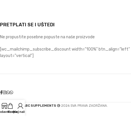
PRETPLATI SE I UŠTEDI
Ne propustite posebne popuste na naše proizvode
[wc_mailchimp_subscribe_discount width="100%" btn_align="left"
layout="vertical"]
ABC SUPPLEMENTS
2026 SVA PRAVA ZADRŽANA.
odavnica
Korpa
Moj nalog