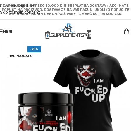
Skip to navigation
ZA PORUDŽBINE PREKO 10.000 DIN BESPLATNA DOSTAVA / AKO IMATE
POPUST NA PROIZVOD, DOSTAVA JE NA VAŠ RAČUN. UKOLIKO PORUČITE
Skip to main content
DO 14:00H RADNIM DANOM, VAŠ PAKET JE VEĆ SUTRA KOD VAS.
MENI
-25%
RASPRODATO