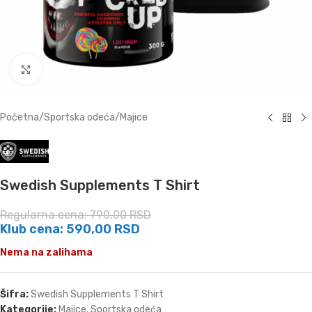
Click to enlarge
Početna
/
Sportska odeća
/
Majice
Swedish Supplements T Shirt
Regularna cena:
790,00
RSD
Klub cena:
590,00
RSD
Nema na zalihama
Šifra:
Swedish Supplements T Shirt
Kategorije:
Majice
,
Sportska odeća