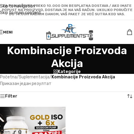
Skip to navigation
ZA PORUDŽBINE PREKO 10.000 DIN BESPLATNA DOSTAVA / AKO IMATE
POPUST NA PROIZVOD, DOSTAVA JE NA VAŠ RAČUN. UKOLIKO PORUČITE
Skip to main content
DO 14:00H RADNIM DANOM, VAŠ PAKET JE VEĆ SUTRA KOD VAS.
MENI
Kombinacije Proizvoda
Akcija
Kategorije
Početna
/
Suplementacija
/
Kombinacije Proizvoda Akcija
Приказан један резултат
Filter