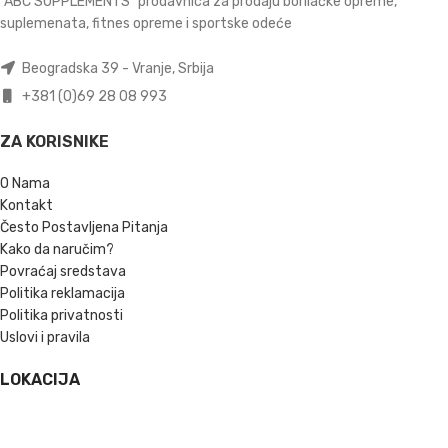
"ABC SUPPLEMENTS" prodavnica za prodaju borilačke opreme,
suplemenata, fitnes opreme i sportske odeće
Beogradska 39 - Vranje, Srbija
+381 (0)69 28 08 993
ZA KORISNIKE
O Nama
Kontakt
Često Postavljena Pitanja
Kako da naručim?
Povraćaj sredstava
Politika reklamacija
Politika privatnosti
Uslovi i pravila
LOKACIJA