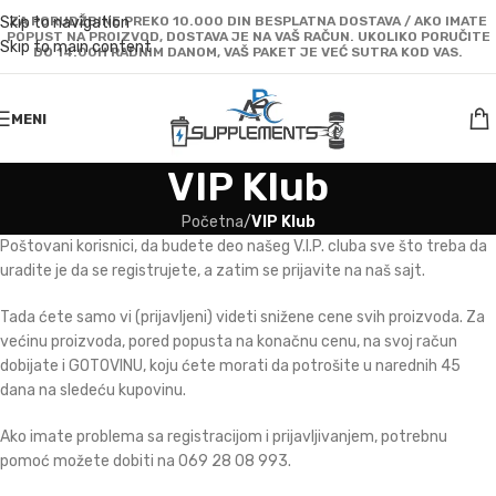
Skip to navigation
ZA PORUDŽBINE PREKO 10.000 DIN BESPLATNA DOSTAVA / AKO IMATE
POPUST NA PROIZVOD, DOSTAVA JE NA VAŠ RAČUN. UKOLIKO PORUČITE
Skip to main content
DO 14:00H RADNIM DANOM, VAŠ PAKET JE VEĆ SUTRA KOD VAS.
MENI
VIP Klub
Početna
/
VIP Klub
Poštovani korisnici, da budete deo našeg V.I.P. cluba sve što treba da
uradite je da se registrujete, a zatim se prijavite na naš sajt.
Tada ćete samo vi (prijavljeni) videti snižene cene svih proizvoda. Za
većinu proizvoda, pored popusta na konačnu cenu, na svoj račun
dobijate i GOTOVINU, koju ćete morati da potrošite u narednih 45
dana na sledeću kupovinu.
Ako imate problema sa registracijom i prijavljivanjem, potrebnu
pomoć možete dobiti na 069 28 08 993.