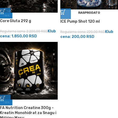
RASPRODATO
-16%
Core Gluta 292 g
ICE Pump Shot 120 ml
Klub
Regularna cena:
2.200,00
RSD
Klub
Regularna cena:
220,00
RSD
cena:
1.850,00
RSD
cena:
200,00
RSD
-13%
FA Nutrition Creatine 300g –
Kreatin Monohidrat za Snagu i
Mišićnu Masu