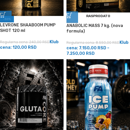
RASPRODATO
-50%
LEVRONE SHAABOOM PUMP
ANABOLIC MASS 7 kg. (nova
SHOT 120 ml
formula)
Klub
Regularna cena:
240,00
RSD
Klub
Regularna cena:
8.550,00
RSD
cena:
120,00
RSD
cena:
7.150,00
RSD
–
7.250,00
RSD