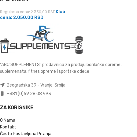
Klub
Regularna cena:
2.350,00
RSD
cena:
2.050,00
RSD
"ABC SUPPLEMENTS" prodavnica za prodaju borilačke opreme,
suplemenata, fitnes opreme i sportske odeće
Beogradska 39 - Vranje, Srbija
+381 (0)69 28 08 993
ZA KORISNIKE
O Nama
Kontakt
Često Postavljena Pitanja