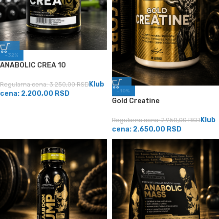
-32%
ANABOLIC CREA 10
Klub
Regularna cena:
3.250,00
RSD
-10%
cena:
2.200,00
RSD
Gold Creatine
Klub
Regularna cena:
2.950,00
RSD
cena:
2.650,00
RSD