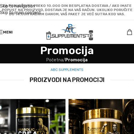
Skip to navigation
ZA PORUDŽBINE PREKO 10.000 DIN BESPLATNA DOSTAVA / AKO IMATE
POPUST NA PROIZVOD, DOSTAVA JE NA VAŠ RAČUN. UKOLIKO PORUČITE
Skip to main content
DO 14:00H RADNIM DANOM, VAŠ PAKET JE VEĆ SUTRA KOD VAS.
MENI
Promocija
Početna
/
Promocija
ABC SUPPLEMENTS
PROIZVODI NA PROMOCIJI