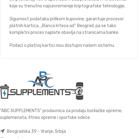
koje su trenutno najsavremenije kriptografske tehnologije.
Sigurnost podataka prilikom kupovine, garantuje procesor
platnih kartica, „Banca Intesa ad“ Beograd, pa se tako
kompletni proces naplate obavlja na stranicama banke.
Podaci o platnoj kartici nisu dostupni našem sistemu.
"ABC SUPPLEMENTS" prodavnica za prodaju borilačke opreme,
suplemenata, fitnes opreme i sportske odeće
Beogradska 39 - Vranje, Srbija