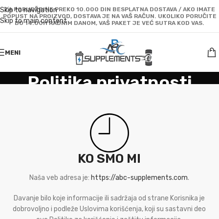
Skip to navigation
ZA PORUDŽBINE PREKO 10.000 DIN BESPLATNA DOSTAVA / AKO IMATE
POPUST NA PROIZVOD, DOSTAVA JE NA VAŠ RAČUN. UKOLIKO PORUČITE
Skip to main content
DO 14:00H RADNIM DANOM, VAŠ PAKET JE VEĆ SUTRA KOD VAS.
MENI
Politika privatnosti
Početna
/
Politika privatnosti
KO SMO MI
Naša veb adresa je:
https://abc-supplements.com
.
Davanje bilo koje informacije ili sadržaja od strane Korisnika je
dobrovoljno i podleže Uslovima korišćenja, koji su sastavni deo