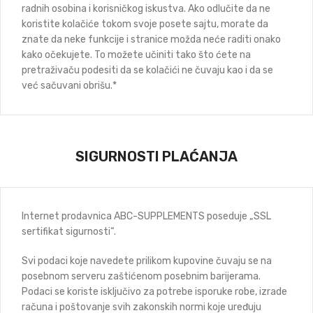
radnih osobina i korisničkog iskustva. Ako odlučite da ne
koristite kolačiće tokom svoje posete sajtu, morate da
znate da neke funkcije i stranice možda neće raditi onako
kako očekujete. To možete učiniti tako što ćete na
pretraživaču podesiti da se kolačići ne čuvaju kao i da se
već sačuvani obrišu.*
SIGURNOSTI PLAĆANJA
Internet prodavnica ABC-SUPPLEMENTS poseduje „SSL
sertifikat sigurnosti“.
Svi podaci koje navedete prilikom kupovine čuvaju se na
posebnom serveru zaštićenom posebnim barijerama.
Podaci se koriste isključivo za potrebe isporuke robe, izrade
računa i poštovanje svih zakonskih normi koje uređuju