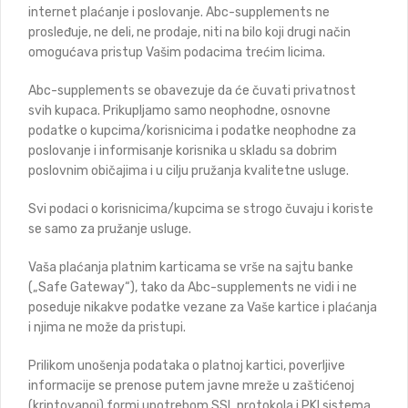
internet plaćanje i poslovanje. Abc-supplements ne
prosleđuje, ne deli, ne prodaje, niti na bilo koji drugi način
omogućava pristup Vašim podacima trećim licima.
Abc-supplements se obavezuje da će čuvati privatnost
svih kupaca. Prikupljamo samo neophodne, osnovne
podatke o kupcima/korisnicima i podatke neophodne za
poslovanje i informisanje korisnika u skladu sa dobrim
poslovnim običajima i u cilju pružanja kvalitetne usluge.
Svi podaci o korisnicima/kupcima se strogo čuvaju i koriste
se samo za pružanje usluge.
Vaša plaćanja platnim karticama se vrše na sajtu banke
(„Safe Gateway“), tako da Abc-supplements ne vidi i ne
poseduje nikakve podatke vezane za Vaše kartice i plaćanja
i njima ne može da pristupi.
Prilikom unošenja podataka o platnoj kartici, poverljive
informacije se prenose putem javne mreže u zaštićenoj
(kriptovanoj) formi upotrebom SSL protokola i PKI sistema,