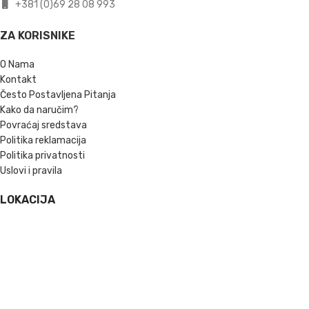
+381 (0)69 28 08 993
ZA KORISNIKE
O Nama
Kontakt
Često Postavljena Pitanja
Kako da naručim?
Povraćaj sredstava
Politika reklamacija
Politika privatnosti
Uslovi i pravila
LOKACIJA