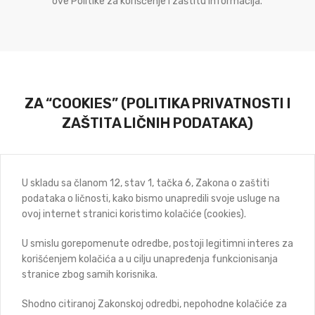
ove Politike za korišćenje i zaštitu informacija.
ZA “COOKIES” (POLITIKA PRIVATNOSTI I
ZAŠTITA LIČNIH PODATAKA)
U skladu sa članom 12, stav 1, tačka 6, Zakona o zaštiti
podataka o ličnosti, kako bismo unapredili svoje usluge na
ovoj internet stranici koristimo kolačiće (cookies).
U smislu gorepomenute odredbe, postoji legitimni interes za
korišćenjem kolačića a u cilju unapređenja funkcionisanja
stranice zbog samih korisnika.
Shodno citiranoj Zakonskoj odredbi, nepohodne kolačiće za