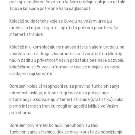
rad sajta možemo čuvati na Vašem uređaju, dok je za ostale
tipove kolačića potrebna Vaša saglasnost.
Kolačići su datoteke koje se čuvaju na vašem uređaju
(uređaj sa kog pristupate sajtu) i to prilikom posete naše
internet stranice.
Kolačići ni u kom slučaju ne nanose štetu vašem uređaju, ne
sadrže viruse ili druge zlonamerne softvere, niti na bilo koji
način zadiru u privatnost Vaših podataka bez Vaše dozvole.
Kolačićima se čuvaju informacije koje se dobijaju u vezi sa
uređajem koji koristite.
Određeni kolačići neophodni su za pravilno funkcionisanje
određenih usluga, dok se drugi koriste za prikupljanje
informacija o korišćenju internet stranice (statistiku), kako
bismo internet stranicu mogli prilagoditi isključivo Vašim
potrebama.
Određeni privremeni kolačići neophodni su radi
funkcionisanja stranice, dok se drugi koriste za poboljšanje