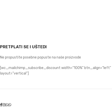
PRETPLATI SE I UŠTEDI
Ne propustite posebne popuste na naše proizvode
[wc_mailchimp_subscribe_discount width="100%" btn_align="left"
layout="vertical"]