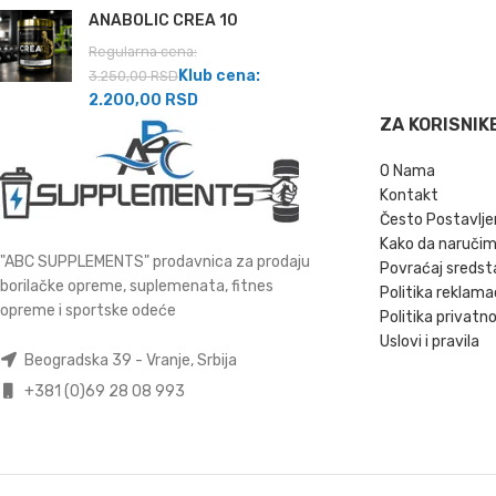
ANABOLIC CREA 10
Regularna cena:
Klub cena:
3.250,00
RSD
2.200,00
RSD
ZA KORISNIK
O Nama
Kontakt
Često Postavlje
Kako da naruči
"ABC SUPPLEMENTS" prodavnica za prodaju
Povraćaj sredst
borilačke opreme, suplemenata, fitnes
Politika reklama
opreme i sportske odeće
Politika privatno
Uslovi i pravila
Beogradska 39 - Vranje, Srbija
+381 (0)69 28 08 993