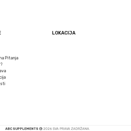
E
LOKACIJA
na Pitanja
m?
ava
cija
sti
ABC SUPPLEMENTS
2026 SVA PRAVA ZADRŽANA.