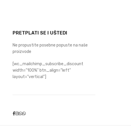
PRETPLATI SE I UŠTEDI
Ne propustite posebne popuste na naše
proizvode
[wc_mailchimp_subscribe_discount
width="100%" btn_align="left"
layout="vertical"]