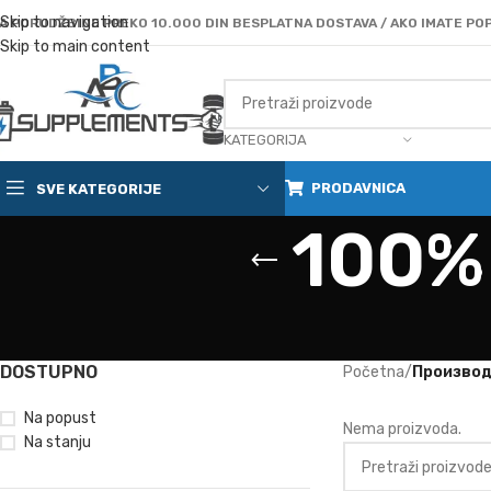
Skip to navigation
A PORUDŽBINE PREKO 10.000 DIN BESPLATNA DOSTAVA / AKO IMATE POP
Skip to main content
KATEGORIJA
PRODAVNICA
SVE KATEGORIJE
100%
DOSTUPNO
Početna
/
Производ
Na popust
Nema proizvoda.
Na stanju