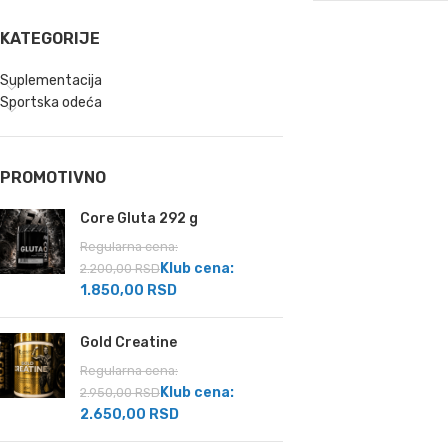
KATEGORIJE
Suplementacija
Sportska odeća
PROMOTIVNO
Core Gluta 292 g
Regularna cena:
Klub cena:
2.200,00
RSD
1.850,00
RSD
Gold Creatine
Regularna cena:
Klub cena:
2.950,00
RSD
2.650,00
RSD