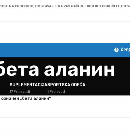
UST NA PROIZVOD, DOSTAVA JE NA VAŠ RAČUN. UKOLIKO PORUČITE DO 1
ČPP
бета аланин
SUPLEMENTACIJA
SPORTSKA ODEĆA
17 Proizvodi
1 Proizvod
 oзначен „бета аланин“