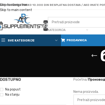
Skip to navigation
A PORUDŽBINE PREKO 10.000 DIN BESPLATNA DOSTAVA / AKO IMATE POP
Skip to main content
KATEGORIJA
PRODAVNICA
SVE KATEGORIJE
DOSTUPNO
Početna
/
Производ
Na popust
Nema proizvoda.
Na stanju