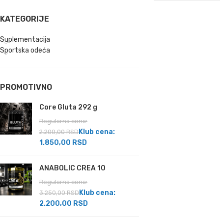
KATEGORIJE
Suplementacija
Sportska odeća
PROMOTIVNO
Core Gluta 292 g
Regularna cena:
Klub cena:
2.200,00
RSD
1.850,00
RSD
ANABOLIC CREA 10
Regularna cena:
Klub cena:
3.250,00
RSD
2.200,00
RSD