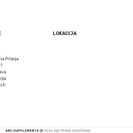
E
LOKACIJA
na Pitanja
m?
ava
cija
sti
ABC SUPPLEMENTS
2026 SVA PRAVA ZADRŽANA.