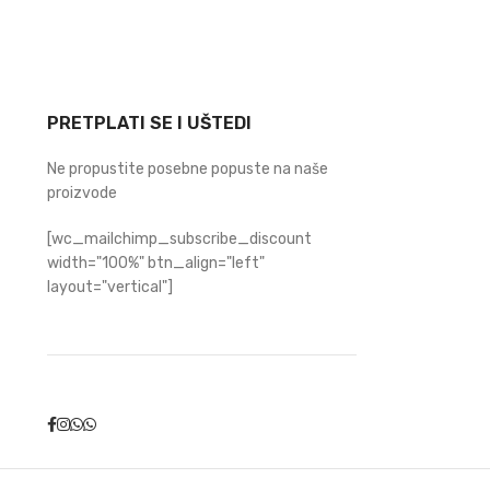
PRETPLATI SE I UŠTEDI
Ne propustite posebne popuste na naše
proizvode
[wc_mailchimp_subscribe_discount
width="100%" btn_align="left"
layout="vertical"]