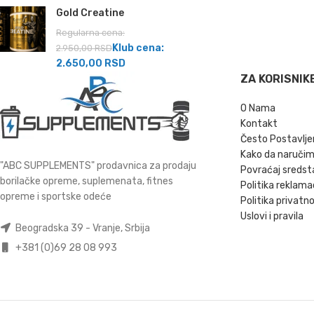
Gold Creatine
Regularna cena:
Klub cena:
2.950,00
RSD
2.650,00
RSD
ZA KORISNIK
O Nama
Kontakt
Često Postavlje
Kako da naruči
"ABC SUPPLEMENTS" prodavnica za prodaju
Povraćaj sredst
borilačke opreme, suplemenata, fitnes
Politika reklama
opreme i sportske odeće
Politika privatno
Uslovi i pravila
Beogradska 39 - Vranje, Srbija
+381 (0)69 28 08 993