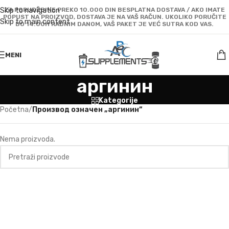
Skip to navigation
ZA PORUDŽBINE PREKO 10.000 DIN BESPLATNA DOSTAVA / AKO IMATE
POPUST NA PROIZVOD, DOSTAVA JE NA VAŠ RAČUN. UKOLIKO PORUČITE
Skip to main content
DO 14:00H RADNIM DANOM, VAŠ PAKET JE VEĆ SUTRA KOD VAS.
MENI
аргинин
Kategorije
Početna
/
Производ oзначен „аргинин“
Nema proizvoda.