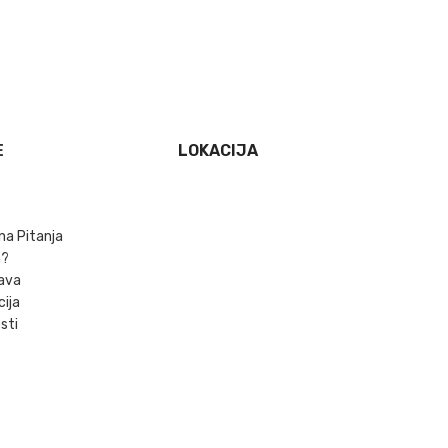
E
LOKACIJA
na Pitanja
m?
ava
cija
sti