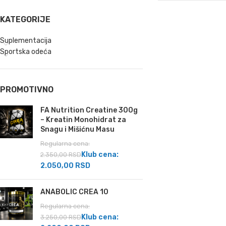
KATEGORIJE
Suplementacija
Sportska odeća
PROMOTIVNO
FA Nutrition Creatine 300g
– Kreatin Monohidrat za
Snagu i Mišićnu Masu
Regularna cena:
Klub cena:
2.350,00
RSD
2.050,00
RSD
ANABOLIC CREA 10
Regularna cena:
Klub cena:
3.250,00
RSD