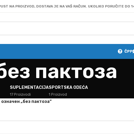
UST NA PROIZVOD, DOSTAVA JE NA VAŠ RAČUN. UKOLIKO PORUČITE DO 1
ČPP
без пактоза
SUPLEMENTACIJA
SPORTSKA ODEĆA
17 Proizvodi
1 Proizvod
 oзначен „без пактоза“