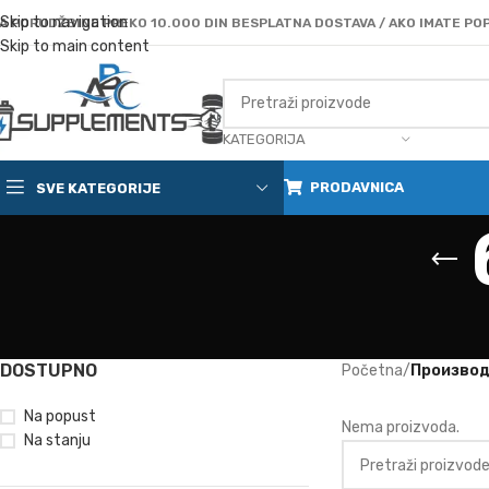
Skip to navigation
A PORUDŽBINE PREKO 10.000 DIN BESPLATNA DOSTAVA / AKO IMATE POP
Skip to main content
KATEGORIJA
PRODAVNICA
SVE KATEGORIJE
DOSTUPNO
Početna
/
Производ
Na popust
Nema proizvoda.
Na stanju