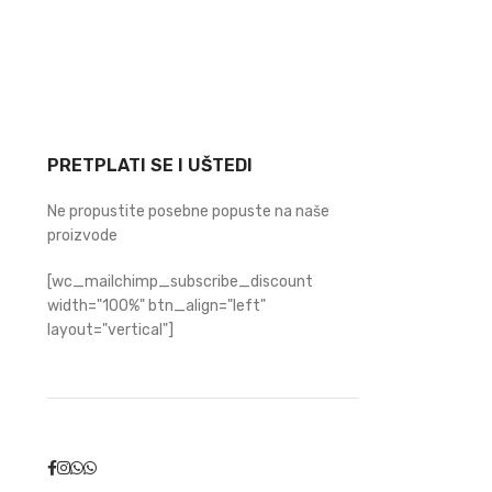
PRETPLATI SE I UŠTEDI
Ne propustite posebne popuste na naše
proizvode
[wc_mailchimp_subscribe_discount
width="100%" btn_align="left"
layout="vertical"]