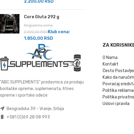
2.200,00
RSD
Core Gluta 292 g
Regularna cena:
Klub cena:
2.200,00
RSD
1.850,00
RSD
ZA KORISNIK
O Nama
Kontakt
Često Postavlje
Kako da naruči
"ABC SUPPLEMENTS" prodavnica za prodaju
Povraćaj sredst
borilačke opreme, suplemenata, fitnes
Politika reklama
opreme i sportske odeće
Politika privatno
Uslovi i pravila
Beogradska 39 - Vranje, Srbija
+381 (0)69 28 08 993