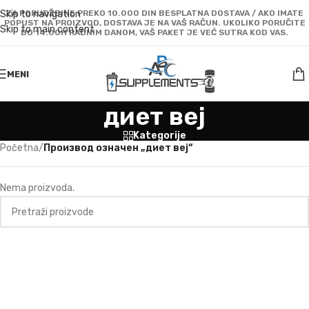
Skip to navigation
ZA PORUDŽBINE PREKO 10.000 DIN BESPLATNA DOSTAVA / AKO IMATE
POPUST NA PROIZVOD, DOSTAVA JE NA VAŠ RAČUN. UKOLIKO PORUČITE
Skip to main content
DO 14:00H RADNIM DANOM, VAŠ PAKET JE VEĆ SUTRA KOD VAS.
MENI
диет веј
Kategorije
Početna
/
Производ oзначен „диет веј“
Nema proizvoda.