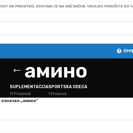
UST NA PROIZVOD, DOSTAVA JE NA VAŠ RAČUN. UKOLIKO PORUČITE DO 1
ČPP
амино
SUPLEMENTACIJA
SPORTSKA ODEĆA
17 Proizvodi
1 Proizvod
 oзначен „амино“