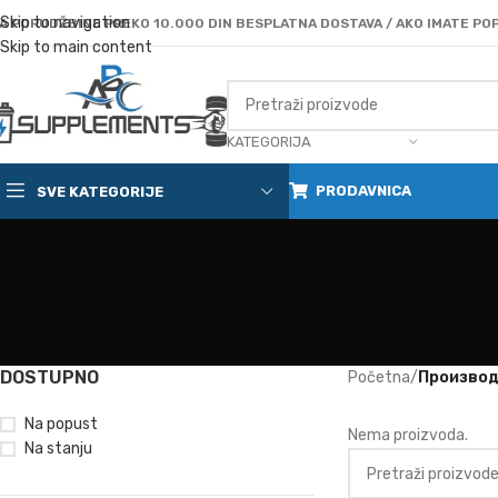
Skip to navigation
A PORUDŽBINE PREKO 10.000 DIN BESPLATNA DOSTAVA / AKO IMATE POP
Skip to main content
KATEGORIJA
PRODAVNICA
SVE KATEGORIJE
DOSTUPNO
Početna
/
Производ
Na popust
Nema proizvoda.
Na stanju