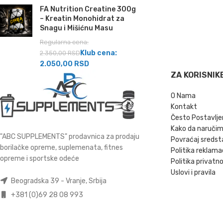
FA Nutrition Creatine 300g
– Kreatin Monohidrat za
Snagu i Mišićnu Masu
Regularna cena:
Klub cena:
2.350,00
RSD
2.050,00
RSD
ZA KORISNIK
O Nama
Kontakt
Često Postavlje
Kako da naruči
"ABC SUPPLEMENTS" prodavnica za prodaju
Povraćaj sredst
borilačke opreme, suplemenata, fitnes
Politika reklama
opreme i sportske odeće
Politika privatno
Uslovi i pravila
Beogradska 39 - Vranje, Srbija
+381 (0)69 28 08 993