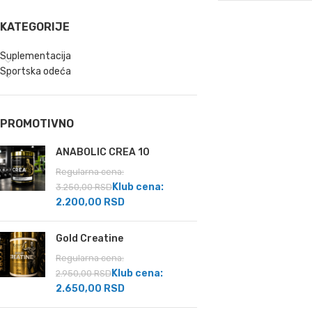
KATEGORIJE
Suplementacija
Sportska odeća
PROMOTIVNO
ANABOLIC CREA 10
Regularna cena:
Klub cena:
3.250,00
RSD
2.200,00
RSD
Gold Creatine
Regularna cena:
Klub cena:
2.950,00
RSD
2.650,00
RSD