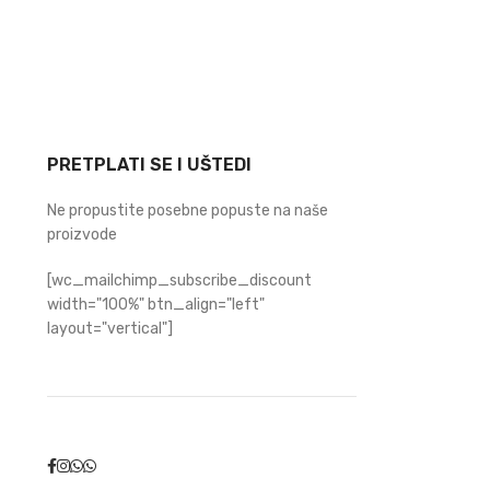
PRETPLATI SE I UŠTEDI
Ne propustite posebne popuste na naše
proizvode
[wc_mailchimp_subscribe_discount
width="100%" btn_align="left"
layout="vertical"]