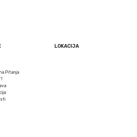
E
LOKACIJA
na Pitanja
m?
ava
cija
sti