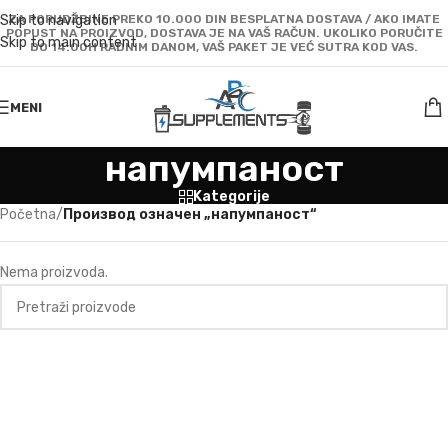
Skip to navigation
ZA PORUDŽBINE PREKO 10.000 DIN BESPLATNA DOSTAVA / AKO IMATE
POPUST NA PROIZVOD, DOSTAVA JE NA VAŠ RAČUN. UKOLIKO PORUČITE
Skip to main content
DO 14:00H RADNIM DANOM, VAŠ PAKET JE VEĆ SUTRA KOD VAS.
MENI
напумпаност
Kategorije
Početna
/
Производ oзначен „напумпаност“
Nema proizvoda.