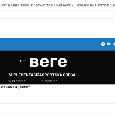
UST NA PROIZVOD, DOSTAVA JE NA VAŠ RAČUN. UKOLIKO PORUČITE DO 1
ČPP
веге
SUPLEMENTACIJA
SPORTSKA ODEĆA
17 Proizvodi
1 Proizvod
 oзначен „веге“