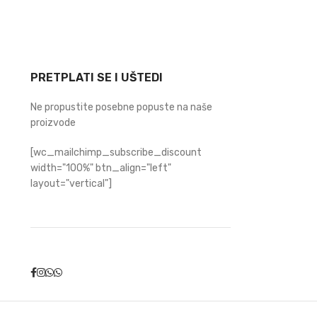
PRETPLATI SE I UŠTEDI
Ne propustite posebne popuste na naše
proizvode
[wc_mailchimp_subscribe_discount
width="100%" btn_align="left"
layout="vertical"]