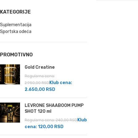
KATEGORIJE
Suplementacija
Sportska odeća
PROMOTIVNO
Gold Creatine
Regularna cena:
Klub cena:
2.950,00
RSD
2.650,00
RSD
LEVRONE SHAABOOM PUMP
SHOT 120 ml
Klub
Regularna cena:
240,00
RSD
cena:
120,00
RSD