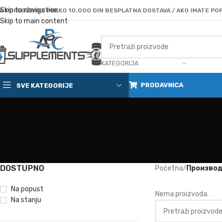
Skip to navigation
A PORUDŽBINE PREKO 10.000 DIN BESPLATNA DOSTAVA / AKO IMATE POP
Skip to main content
KATEGORIJA
PRODAVNICA
SVE KATEGORIJE
DOSTUPNO
Početna
/
Производ
Na popust
Nema proizvoda.
Na stanju