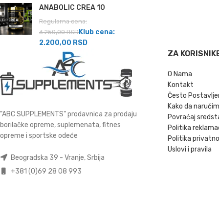
ANABOLIC CREA 10
Regularna cena:
Klub cena:
3.250,00
RSD
2.200,00
RSD
ZA KORISNIK
O Nama
Kontakt
Često Postavlje
Kako da naruči
"ABC SUPPLEMENTS" prodavnica za prodaju
Povraćaj sredst
borilačke opreme, suplemenata, fitnes
Politika reklama
opreme i sportske odeće
Politika privatno
Uslovi i pravila
Beogradska 39 - Vranje, Srbija
+381 (0)69 28 08 993