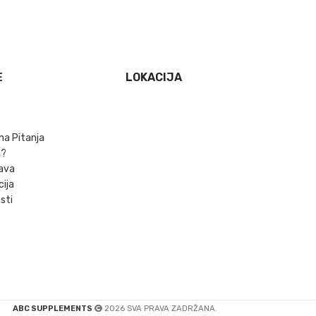
E
LOKACIJA
na Pitanja
m?
ava
cija
sti
ABC SUPPLEMENTS
2026 SVA PRAVA ZADRŽANA.