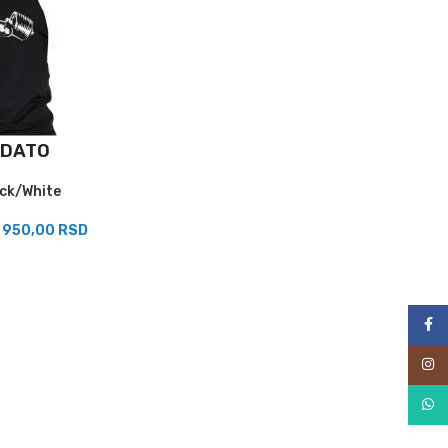
DATO
ck/White
:
950,00
RSD
Face
Inst
What