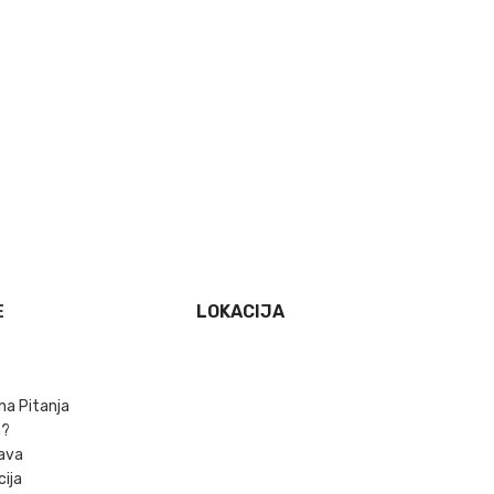
E
LOKACIJA
na Pitanja
m?
ava
cija