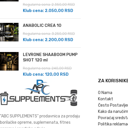
Regularna cena:
2.350,00
RSD
Klub cena:
2.050,00
RSD
ANABOLIC CREA 10
Regularna cena:
3.250,00
RSD
Klub cena:
2.200,00
RSD
LEVRONE SHAABOOM PUMP
SHOT 120 ml
Regularna cena:
240,00
RSD
Klub cena:
120,00
RSD
ZA KORISNIK
O Nama
Kontakt
Često Postavlje
Kako da naruči
"ABC SUPPLEMENTS" prodavnica za prodaju
Povraćaj sredst
borilačke opreme, suplemenata, fitnes
Politika reklama