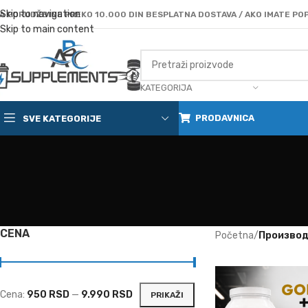
Skip to navigation
A PORUDŽBINE PREKO 10.000 DIN BESPLATNA DOSTAVA / AKO IMATE POP
Skip to main content
KATEGORIJA
PRODAVNICA
SVE KATEGORIJE
CENA
Početna
/
Производ
Cena:
950 RSD
—
9.990 RSD
PRIKAŽI