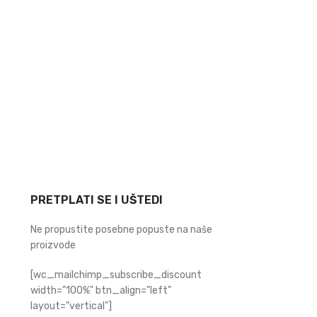
PRETPLATI SE I UŠTEDI
Ne propustite posebne popuste na naše
proizvode
[wc_mailchimp_subscribe_discount
width="100%" btn_align="left"
layout="vertical"]