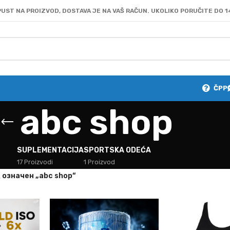
UST NA PROIZVOD, DOSTAVA JE NA VAŠ RAČUN. UKOLIKO PORUČITE DO 1
ČPP
abc shop
SUPLEMENTACIJA
SPORTSKA ODEĆA
17 Proizvodi
1 Proizvod
 oзначен „abc shop“