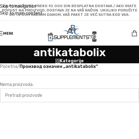
Skip to navigation
ZA PORUDŽBINE PREKO 10.000 DIN BESPLATNA DOSTAVA / AKO IMATE
POPUST NA PROIZVOD, DOSTAVA JE NA VAŠ RAČUN. UKOLIKO PORUČITE
Skip to main content
DO 14:00H RADNIM DANOM, VAŠ PAKET JE VEĆ SUTRA KOD VAS.
MENI
antikatabolix
Kategorije
Početna
/
Производ oзначен „antikatabolix“
Nema proizvoda.