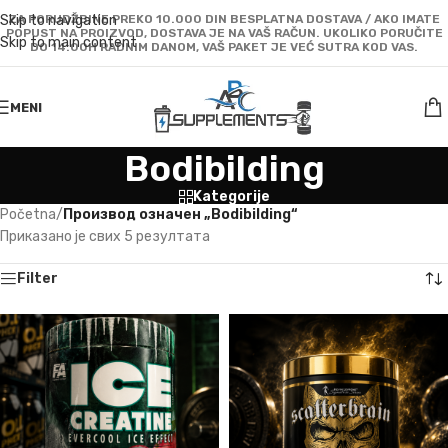
Skip to navigation
ZA PORUDŽBINE PREKO 10.000 DIN BESPLATNA DOSTAVA / AKO IMATE
POPUST NA PROIZVOD, DOSTAVA JE NA VAŠ RAČUN. UKOLIKO PORUČITE
Skip to main content
DO 14:00H RADNIM DANOM, VAŠ PAKET JE VEĆ SUTRA KOD VAS.
MENI
Bodibilding
Kategorije
Početna
/
Производ oзначен „Bodibilding“
Приказано је свих 5 резултата
Filter