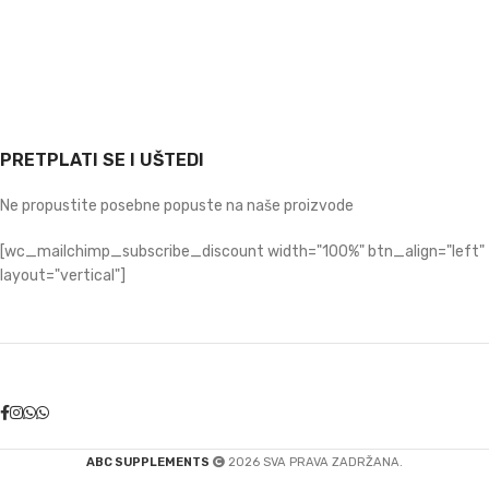
PRETPLATI SE I UŠTEDI
Ne propustite posebne popuste na naše proizvode
[wc_mailchimp_subscribe_discount width="100%" btn_align="left"
layout="vertical"]
ABC SUPPLEMENTS
2026 SVA PRAVA ZADRŽANA.