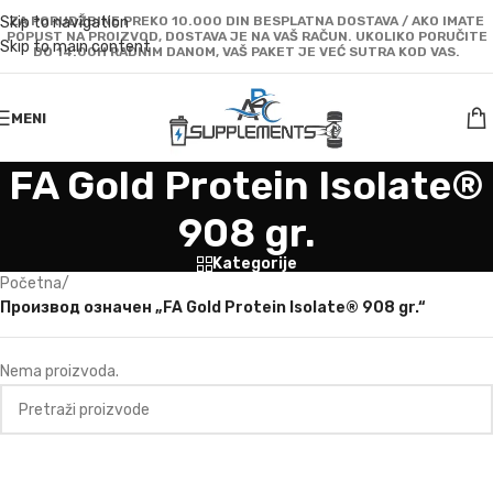
Skip to navigation
ZA PORUDŽBINE PREKO 10.000 DIN BESPLATNA DOSTAVA / AKO IMATE
POPUST NA PROIZVOD, DOSTAVA JE NA VAŠ RAČUN. UKOLIKO PORUČITE
Skip to main content
DO 14:00H RADNIM DANOM, VAŠ PAKET JE VEĆ SUTRA KOD VAS.
MENI
FA Gold Protein Isolate®
908 gr.
Kategorije
Početna
/
Производ oзначен „FA Gold Protein Isolate® 908 gr.“
Nema proizvoda.