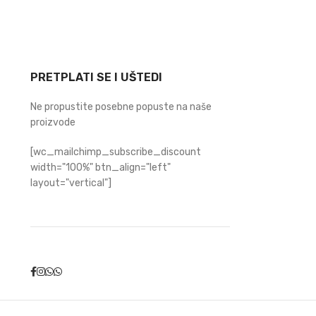
PRETPLATI SE I UŠTEDI
Ne propustite posebne popuste na naše
proizvode
[wc_mailchimp_subscribe_discount
width="100%" btn_align="left"
layout="vertical"]