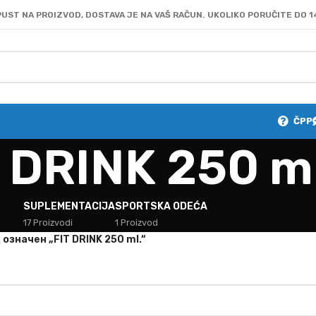
UST NA PROIZVOD, DOSTAVA JE NA VAŠ RAČUN. UKOLIKO PORUČITE DO 1
ČPP
 DRINK 250 ml
SUPLEMENTACIJA
SPORTSKA ODEĆA
17 Proizvodi
1 Proizvod
oзначен „FIT DRINK 250 ml.“