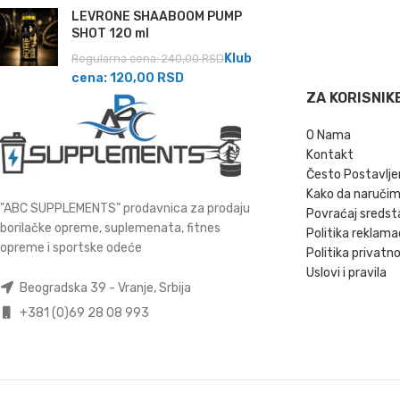
LEVRONE SHAABOOM PUMP
SHOT 120 ml
Klub
Regularna cena:
240,00
RSD
cena:
120,00
RSD
ZA KORISNIK
O Nama
Kontakt
Često Postavlje
Kako da naruči
"ABC SUPPLEMENTS" prodavnica za prodaju
Povraćaj sredst
borilačke opreme, suplemenata, fitnes
Politika reklama
opreme i sportske odeće
Politika privatno
Uslovi i pravila
Beogradska 39 - Vranje, Srbija
+381 (0)69 28 08 993