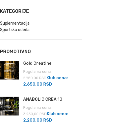
KATEGORIJE
Suplementacija
Sportska odeća
PROMOTIVNO
Gold Creatine
Regularna cena:
Klub cena:
2.950,00
RSD
2.650,00
RSD
ANABOLIC CREA 10
Regularna cena:
Klub cena:
3.250,00
RSD
2.200,00
RSD