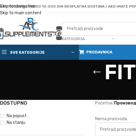
Skip to navigation
A PORUDŽBINE PREKO 10.000 DIN BESPLATNA DOSTAVA / AKO IMATE POP
Skip to main content
KATEGORIJA
PRODAVNICA
SVE KATEGORIJE
FIT
DOSTUPNO
Početna
/
Производ 
Na popust
Nema proizvoda.
Na stanju