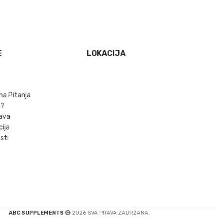
E
LOKACIJA
na Pitanja
m?
ava
cija
sti
ABC SUPPLEMENTS
2026 SVA PRAVA ZADRŽANA.