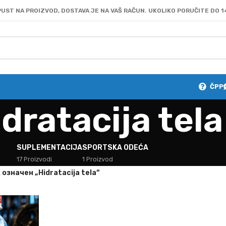
UST NA PROIZVOD, DOSTAVA JE NA VAŠ RAČUN. UKOLIKO PORUČITE DO 1
ČPP
dratacija tela
SUPLEMENTACIJA
SPORTSKA ODEĆA
17 Proizvodi
1 Proizvod
oзначен „Hidratacija tela“