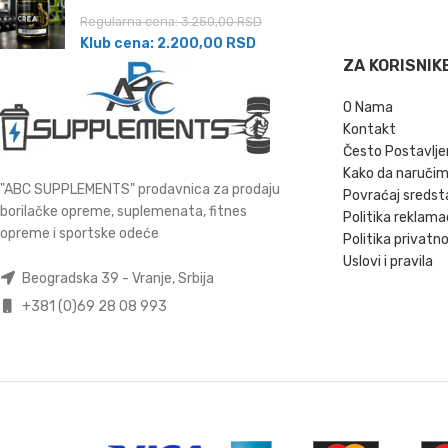
Regularna cena:
3.250,00
RSD
Klub cena:
2.200,00
RSD
ZA KORISNIK
O Nama
Kontakt
Često Postavlje
Kako da naruči
"ABC SUPPLEMENTS" prodavnica za prodaju
Povraćaj sredst
borilačke opreme, suplemenata, fitnes
Politika reklama
opreme i sportske odeće
Politika privatno
Uslovi i pravila
Beogradska 39 - Vranje, Srbija
+381 (0)69 28 08 993