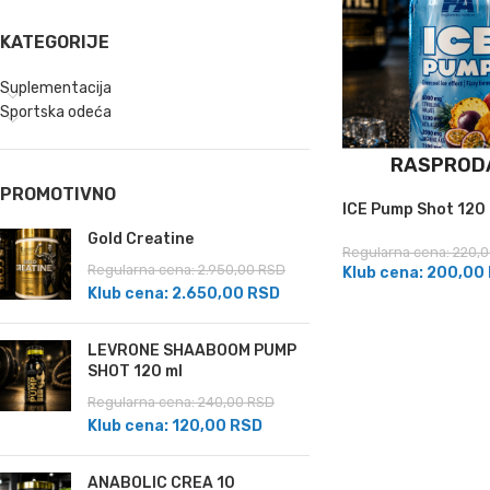
KATEGORIJE
Suplementacija
Sportska odeća
RASPROD
PROMOTIVNO
ICE Pump Shot 120 
Gold Creatine
Regularna cena:
220,
Regularna cena:
2.950,00
RSD
Klub cena:
200,00
Klub cena:
2.650,00
RSD
LEVRONE SHAABOOM PUMP
SHOT 120 ml
Regularna cena:
240,00
RSD
Klub cena:
120,00
RSD
ANABOLIC CREA 10