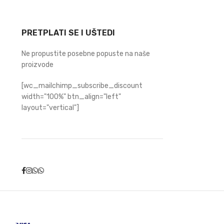
PRETPLATI SE I UŠTEDI
Ne propustite posebne popuste na naše
proizvode
[wc_mailchimp_subscribe_discount
width="100%" btn_align="left"
layout="vertical"]