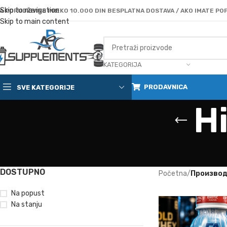
Skip to navigation
A PORUDŽBINE PREKO 10.000 DIN BESPLATNA DOSTAVA / AKO IMATE POP
Skip to main content
KATEGORIJA
PRODAVNICA
SVE KATEGORIJE
Hi
DOSTUPNO
Početna
/
Производ 
Na popust
Na stanju