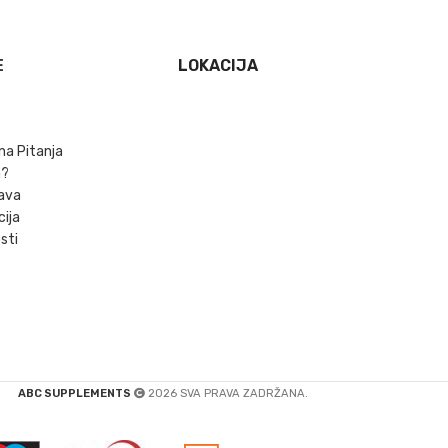
E
LOKACIJA
na Pitanja
m?
ava
cija
sti
ABC SUPPLEMENTS
2026 SVA PRAVA ZADRŽANA.