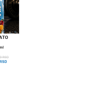
ATO
ml
00
RSD
RSD