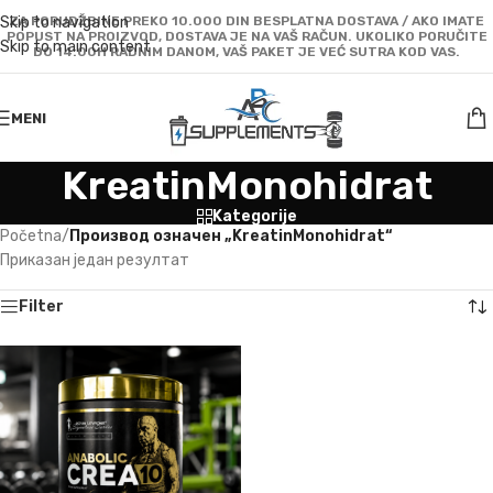
Skip to navigation
ZA PORUDŽBINE PREKO 10.000 DIN BESPLATNA DOSTAVA / AKO IMATE
POPUST NA PROIZVOD, DOSTAVA JE NA VAŠ RAČUN. UKOLIKO PORUČITE
Skip to main content
DO 14:00H RADNIM DANOM, VAŠ PAKET JE VEĆ SUTRA KOD VAS.
MENI
KreatinMonohidrat
Kategorije
Početna
/
Производ oзначен „KreatinMonohidrat“
Приказан један резултат
Filter