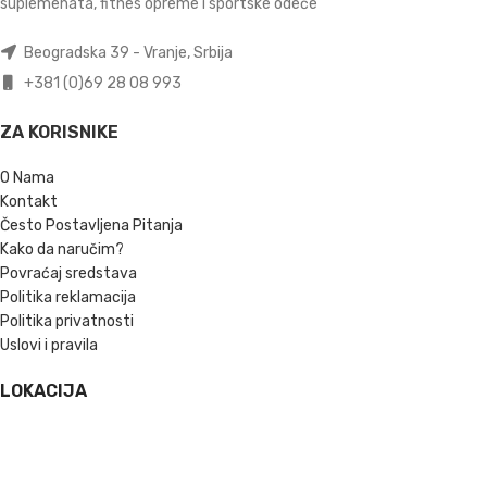
suplemenata, fitnes opreme i sportske odeće
Beogradska 39 - Vranje, Srbija
+381 (0)69 28 08 993
ZA KORISNIKE
O Nama
Kontakt
Često Postavljena Pitanja
Kako da naručim?
Povraćaj sredstava
Politika reklamacija
Politika privatnosti
Uslovi i pravila
LOKACIJA