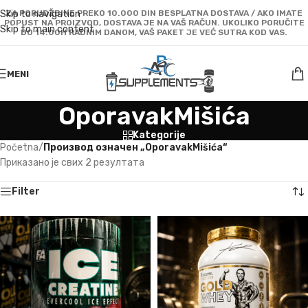
Skip to navigation
ZA PORUDŽBINE PREKO 10.000 DIN BESPLATNA DOSTAVA / AKO IMATE
POPUST NA PROIZVOD, DOSTAVA JE NA VAŠ RAČUN. UKOLIKO PORUČITE
Skip to main content
DO 14:00H RADNIM DANOM, VAŠ PAKET JE VEĆ SUTRA KOD VAS.
MENI
OporavakMišića
Kategorije
Početna
/
Производ oзначен „OporavakMišića“
Приказано је свих 2 резултата
Filter