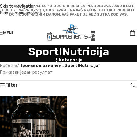
Skip to navigation
ZA PORUDŽBINE PREKO 10.000 DIN BESPLATNA DOSTAVA / AKO IMATE
POPUST NA PROIZVOD, DOSTAVA JE NA VAŠ RAČUN. UKOLIKO PORUČITE
Skip to main content
DO 14:00H RADNIM DANOM, VAŠ PAKET JE VEĆ SUTRA KOD VAS.
MENI
SportINutricija
Kategorije
Početna
/
Производ oзначен „SportINutricija“
Приказан један резултат
Filter