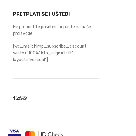
PRETPLATI SE I UŠTEDI
Ne propustite posebne popuste na naše
proizvode
[wc_mailchimp_subscribe_discount
width="100%" btn_align="left"
layout="vertical"]