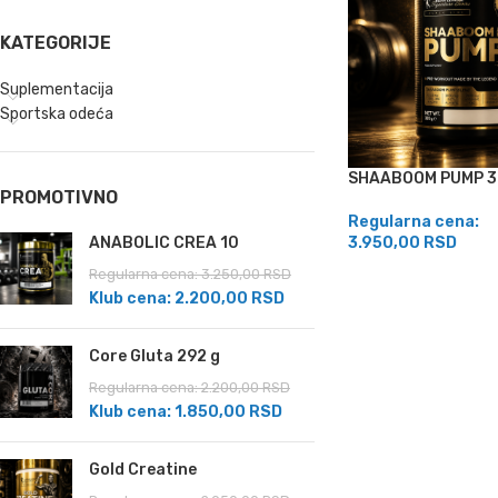
KATEGORIJE
Suplementacija
Sportska odeća
SHAABOOM PUMP 3
PROMOTIVNO
Regularna cena:
ANABOLIC CREA 10
3.950,00
RSD
Regularna cena:
3.250,00
RSD
Klub cena:
2.200,00
RSD
Core Gluta 292 g
Regularna cena:
2.200,00
RSD
Klub cena:
1.850,00
RSD
Gold Creatine