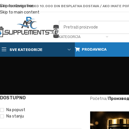
Skip to navigation
A PORUDŽBINE PREKO 10.000 DIN BESPLATNA DOSTAVA / AKO IMATE POP
Skip to main content
KATEGORIJA
PRODAVNICA
SVE KATEGORIJE
DOSTUPNO
Početna
/
Производ 
Na popust
Na stanju