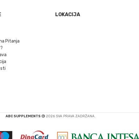
E
LOKACIJA
na Pitanja
m?
ava
cija
sti
ABC SUPPLEMENTS
2026 SVA PRAVA ZADRŽANA.