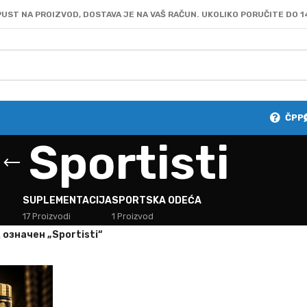
UST NA PROIZVOD, DOSTAVA JE NA VAŠ RAČUN. UKOLIKO PORUČITE DO 1
ČPP
Sportisti
SUPLEMENTACIJA
SPORTSKA ODEĆA
17 Proizvodi
1 Proizvod
oзначен „Sportisti“