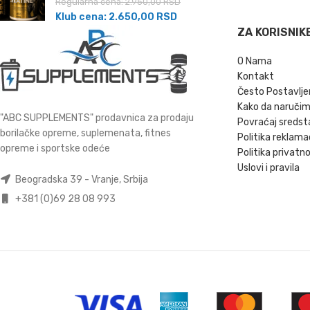
Regularna cena:
2.950,00
RSD
Klub cena:
2.650,00
RSD
ZA KORISNIK
O Nama
Kontakt
Često Postavlje
Kako da naruči
"ABC SUPPLEMENTS" prodavnica za prodaju
Povraćaj sredst
borilačke opreme, suplemenata, fitnes
Politika reklama
opreme i sportske odeće
Politika privatno
Uslovi i pravila
Beogradska 39 - Vranje, Srbija
+381 (0)69 28 08 993