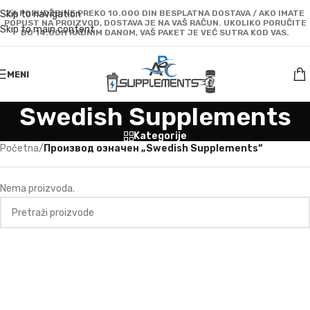
Skip to navigation
ZA PORUDŽBINE PREKO 10.000 DIN BESPLATNA DOSTAVA / AKO IMATE
POPUST NA PROIZVOD, DOSTAVA JE NA VAŠ RAČUN. UKOLIKO PORUČITE
Skip to main content
DO 14:00H RADNIM DANOM, VAŠ PAKET JE VEĆ SUTRA KOD VAS.
MENI
Swedish Supplements
Kategorije
Početna
/
Производ oзначен „Swedish Supplements“
Nema proizvoda.