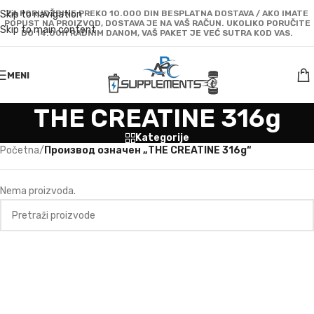
Skip to navigation
ZA PORUDŽBINE PREKO 10.000 DIN BESPLATNA DOSTAVA / AKO IMATE
POPUST NA PROIZVOD, DOSTAVA JE NA VAŠ RAČUN. UKOLIKO PORUČITE
Skip to main content
DO 14:00H RADNIM DANOM, VAŠ PAKET JE VEĆ SUTRA KOD VAS.
MENI
THE CREATINE 316g
Kategorije
Početna
/
Производ oзначен „THE CREATINE 316g“
Nema proizvoda.