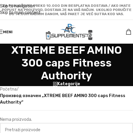
Skip to navigation
ZA PORUDŽBINE PREKO 10.000 DIN BESPLATNA DOSTAVA / AKO IMATE
POPUST NA PROIZVOD, DOSTAVA JE NA VAŠ RAČUN. UKOLIKO PORUČITE
Skip to main content
DO 14:00H RADNIM DANOM, VAŠ PAKET JE VEĆ SUTRA KOD VAS.
MENI
XTREME BEEF AMINO
300 caps Fitness
Authority
Kategorije
Početna
/
Производ oзначен „XTREME BEEF AMINO 300 caps Fitness
Authority“
Nema proizvoda.