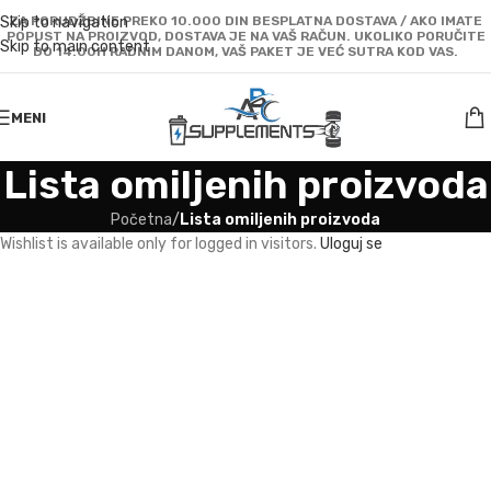
Skip to navigation
ZA PORUDŽBINE PREKO 10.000 DIN BESPLATNA DOSTAVA / AKO IMATE
POPUST NA PROIZVOD, DOSTAVA JE NA VAŠ RAČUN. UKOLIKO PORUČITE
Skip to main content
DO 14:00H RADNIM DANOM, VAŠ PAKET JE VEĆ SUTRA KOD VAS.
MENI
Lista omiljenih proizvoda
Početna
/
Lista omiljenih proizvoda
Wishlist is available only for logged in visitors.
Uloguj se